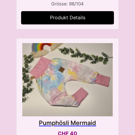
Grösse: 98/104
Produkt Details
Pumphösli Mermaid
CHF
40