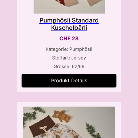
Pumphösli Standard
Kuschelbärli
CHF
28
Kategorie: Pumphösli
Stoffart: Jersey
Grösse: 62/68
Produkt Details