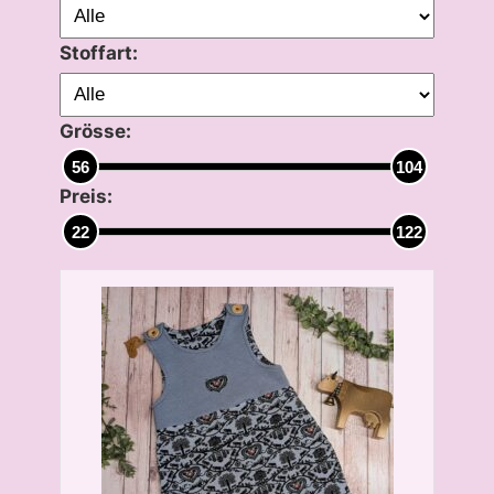
Stoffart:
Grösse:
56
104
Preis:
22
122