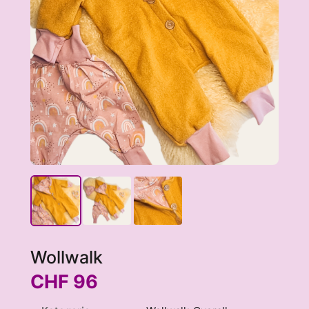
Wollwalk
CHF
96